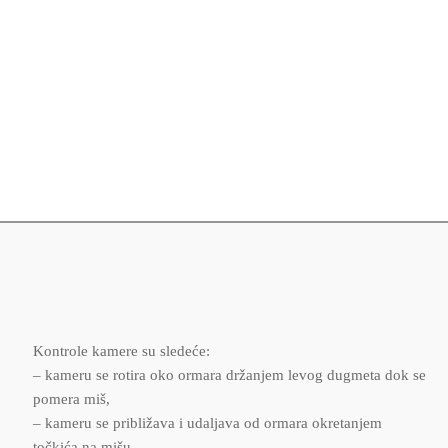
Kontrole kamere su sledeće:
– kameru se rotira oko ormara držanjem levog dugmeta dok se
pomera miš,
– kameru se približava i udaljava od ormara okretanjem
točkića na mišu.