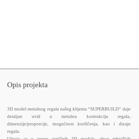
Opis projekta
3D model metalnog regala našeg klijenta “SUPERBUILD” daje
detaljan uvid u metalnu kostrukciju regala,
dimenzije/proporcije, mogućnost korišćenja, kao i dizajn
regala.
Ubraja se u grupu statičnih 3D modela, zbog tehničkih