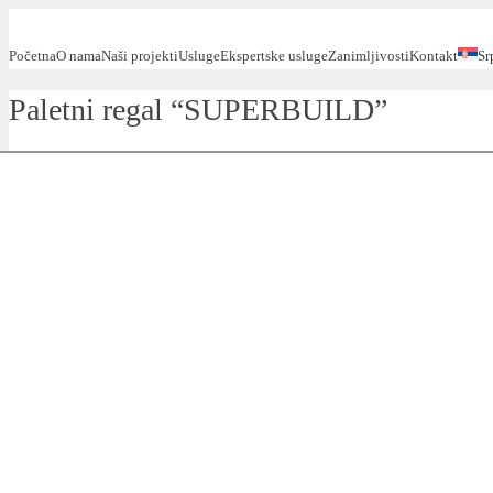
Početna
O nama
Naši projekti
Usluge
Ekspertske usluge
Zanimljivosti
Kontakt
Sr
Paletni regal “SUPERBUILD”