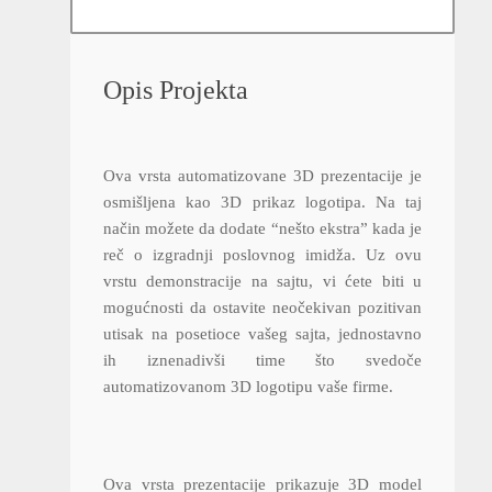
Opis Projekta
Ova vrsta automatizovane 3D prezentacije je
osmišljena kao 3D prikaz logotipa. Na taj
način možete da dodate “nešto ekstra” kada je
reč o izgradnji poslovnog imidža. Uz ovu
vrstu demonstracije na sajtu, vi ćete biti u
mogućnosti da ostavite neočekivan pozitivan
utisak na posetioce vašeg sajta, jednostavno
ih iznenadivši time što svedoče
automatizovanom 3D logotipu vaše firme.
Ova vrsta prezentacije prikazuje 3D model