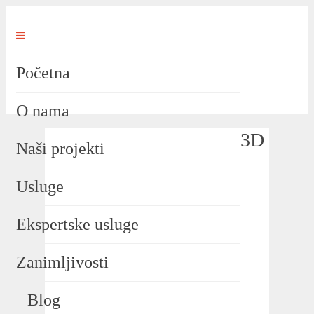
Početna
O nama
3D
Naši projekti
Usluge
Ekspertske usluge
Zanimljivosti
Blog