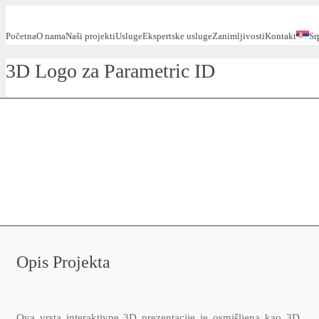
Početna
O nama
Naši projekti
Usluge
Ekspertske usluge
Zanimljivosti
Kontakt
Sr
3D Logo za Parametric ID
Opis Projekta
Ova vrsta interaktivne 3D prezentacije je osmišljena kao 3D