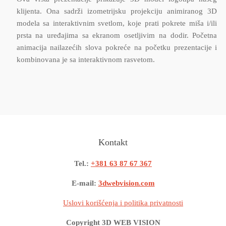
klijenta. Ona sadrži izometrijsku projekciju animiranog 3D
modela sa interaktivnim svetlom, koje prati pokrete miša i/ili
prsta na uređajima sa ekranom osetljivim na dodir. Početna
animacija nailazećih slova pokreće na početku prezentacije i
kombinovana je sa interaktivnom rasvetom.
Kontakt
Tel.:
+381 63 87 67 367
E-mail:
3dwebvision.com
Uslovi korišćenja i politika privatnosti
Copyright 3D WEB VISION