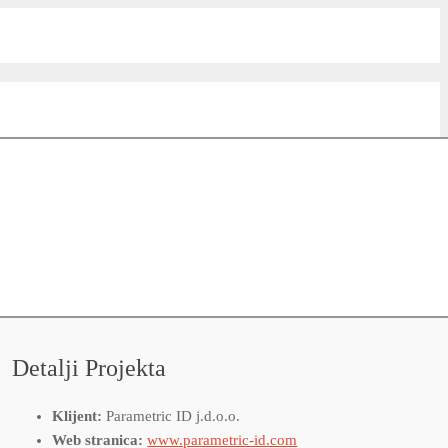
Detalji Projekta
Klijent:
Parametric ID j.d.o.o.
Web stranica:
www.parametric-id.com