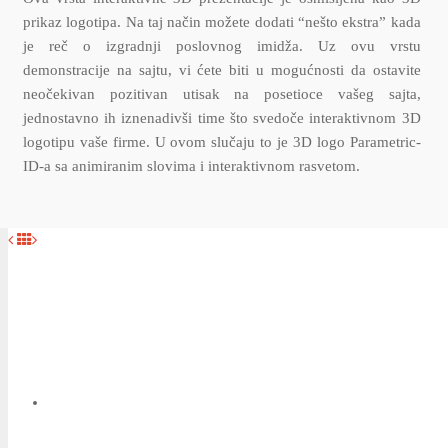
prikaz logotipa. Na taj način možete dodati “nešto ekstra” kada
je reč o izgradnji poslovnog imidža. Uz ovu vrstu
demonstracije na sajtu, vi ćete biti u mogućnosti da ostavite
neočekivan pozitivan utisak na posetioce vašeg sajta,
jednostavno ih iznenadivši time što svedoče interaktivnom 3D
logotipu vaše firme. U ovom slučaju to je 3D logo Parametric-
ID-a sa animiranim slovima i interaktivnom rasvetom.