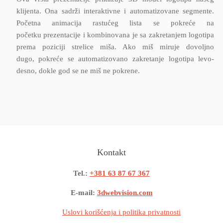
klijenta. Ona sadrži interaktivne i automatizovane segmente.
Početna animacija rastućeg lista se pokreće na
početku prezentacije i kombinovana je sa zakretanjem logotipa
prema poziciji strelice miša. Ako miš miruje dovoljno
dugo, pokreće se automatizovano zakretanje logotipa levo-
desno, dokle god se ne miš ne pokrene.
Kontakt
Tel.:
+381 63 87 67 367
E-mail:
3dwebvision.com
Uslovi korišćenja i politika privatnosti