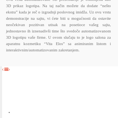
3D prikaz logotipa. Na taj način možete da dodate “nešto
ekstra” kada je reč o izgradnji poslovnog imidža. Uz ovu vrstu
demonstracije na sajtu, vi ćete biti u mogućnosti da ostavite
neočekivan pozitivan utisak na posetioce vašeg sajta,
jednostavno ih iznenadivši time što svedoče automatizovanom
3D logotipu vaše firme. U ovom slučaju to je logo salona za
aparatnu kozmetiku “Vita Elos” sa animiranim listom i
interaktivnim/automatizovanim zakretanjem.