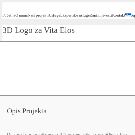
Početna
O nama
Naši projekti
Usluge
Ekspertske usluge
Zanimljivosti
Kontakt
Sr
3D Logo za Vita Elos
Opis Projekta
Ova vrsta automatizovane 3D prezentacije je osmišljena kao