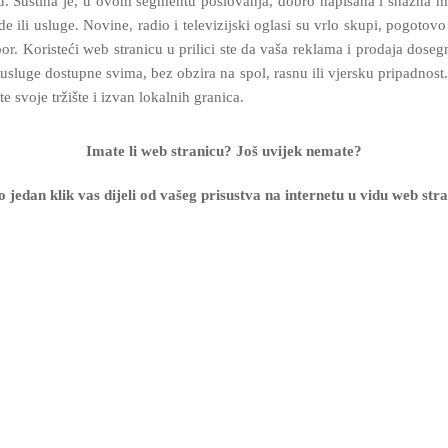
. Suština je, u ovom segmentu poslovanja, dobro napisana i snažna mark
vode ili usluge. Novine, radio i televizijski oglasi su vrlo skupi, pogo
zbor. Koristeći web stranicu u prilici ste da vaša reklama i prodaja doseg
di/usluge dostupne svima, bez obzira na spol, rasnu ili vjersku pripadn
 svoje tržište i izvan lokalnih granica.
Imate li web stranicu? Još uvijek nemate?
 jedan klik vas dijeli od vašeg prisustva na internetu u vidu web stra