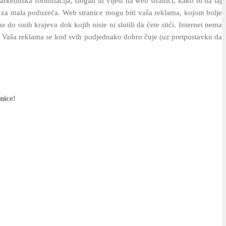
etinška formulacija, slogan ili vijest na web stranici, kako bi na taj
tovo za mala poduzeća. Web stranice mogu biti vaša reklama, kojom bolje
ne do onih krajeva dok kojih niste ni slutili da ćete stići. Internet nema
ost. Vaša reklama se kod svih podjednako dobro čuje (uz pretpostavku da
nice!