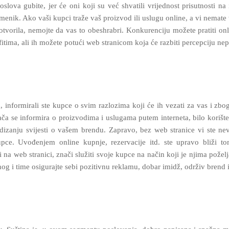
lova gubite, jer će oni koji su već shvatili vrijednost prisutnosti na 
imenik. Ako vaši kupci traže vaš proizvod ili uslugu online, a vi nemate 
 otvorila, nemojte da vas to obeshrabri. Konkurenciju možete pratiti onli
itima, ali ih možete potući web stranicom koja će razbiti percepciju ne
informirali ste kupce o svim razlozima koji će ih vezati za vas i zbog
a se informira o proizvodima i uslugama putem interneta, bilo korišten
zanju svijesti o vašem brendu. Zapravo, bez web stranice vi ste nevid
 kupce. Uvođenjem online kupnje, rezervacije itd. ste upravo bliži 
i na web stranici, znači služiti svoje kupce na način koji je njima pož
og i time osigurajte sebi pozitivnu reklamu, dobar imidž, održiv brend i 