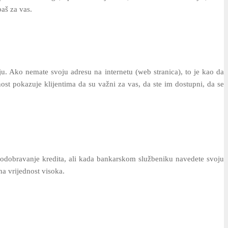
baš za vas.
ju. Ako nemate svoju adresu na internetu (web stranica), to je kao da
ost pokazuje klijentima da su važni za vas, da ste im dostupni, da se
o odobravanje kredita, ali kada bankarskom službeniku navedete svoju
na vrijednost visoka.