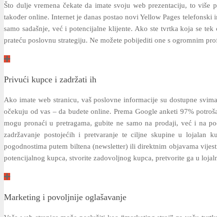
Što dulje vremena čekate da imate svoju web prezentaciju, to više pos
također online. Internet je danas postao novi Yellow Pages telefonski 
samo sadašnje, već i potencijalne klijente. Ako ste tvrtka koja se tek
prateću poslovnu strategiju. Ne možete pobijediti one s ogromnim prof
Privući kupce i zadržati ih
Ako imate web stranicu, vaš poslovne informacije su dostupne svima, 
očekuju od vas – da budete online. Prema Google anketi 97% potrošač
mogu pronaći u pretragama, gubite ne samo na prodaji, već i na podi
zadržavanje postojećih i pretvaranje te ciljne skupine u lojalan
pogodnostima putem biltena (newsletter) ili direktnim objavama vijest
potencijalnog kupca, stvorite zadovoljnog kupca, pretvorite ga u lojaln
Marketing i povoljnije oglašavanje