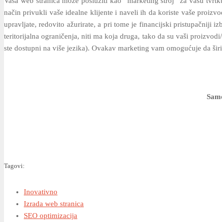
Vaša web stranica može poslužiti kao “marketing stroj” za vašu tvrtku
način privukli vaše idealne klijente i naveli ih da koriste vaše proiz
upravljate, redovito ažurirate, a pri tome je financijski pristupačniji i
teritorijalna ograničenja, niti ma koja druga, tako da su vaši proizvo
ste dostupni na više jezika). Ovakav marketing vam omogućuje da širite
Samo
Tagovi:
Inovativno
Izrada web stranica
SEO optimizacija