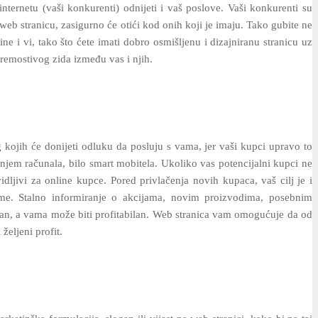
internetu (vaši konkurenti) odnijeti i vaš poslove. Vaši konkurenti su
web stranicu, zasigurno će otići kod onih koji je imaju. Tako gubite ne
ne i vi, tako što ćete imati dobro osmišljenu i dizajniranu stranicu uz
premostivog zida između vas i njih.
 kojih će donijeti odluku da posluju s vama, jer vaši kupci upravo to
jem računala, bilo smart mobitela. Ukoliko vas potencijalni kupci ne
ljivi za online kupce. Pored privlačenja novih kupaca, vaš cilj je i
tome. Stalno informiranje o akcijama, novim proizvodima, posebnim
eljan, a vama može biti profitabilan. Web stranica vam omogućuje da od
željeni profit.