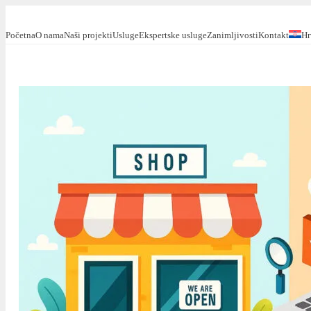
Početna
O nama
Naši projekti
Usluge
Ekspertske usluge
Zanimljivosti
Kontakt
Hr