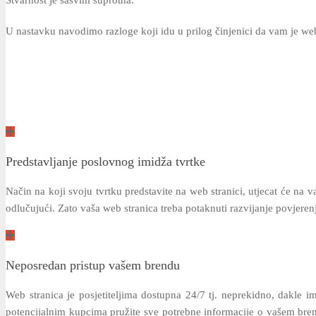
Stvarnost je sasvim suprotna.
U nastavku navodimo razloge koji idu u prilog činjenici da vam je web
Predstavljanje poslovnog imidža tvrtke
Način na koji svoju tvrtku predstavite na web stranici, utjecat će na 
odlučujući. Zato vaša web stranica treba potaknuti razvijanje povjerenj
Neposredan pristup vašem brendu
Web stranica je posjetiteljima dostupna 24/7 tj. neprekidno, dakle im
potencijalnim kupcima pružite sve potrebne informacije o vašem brendu