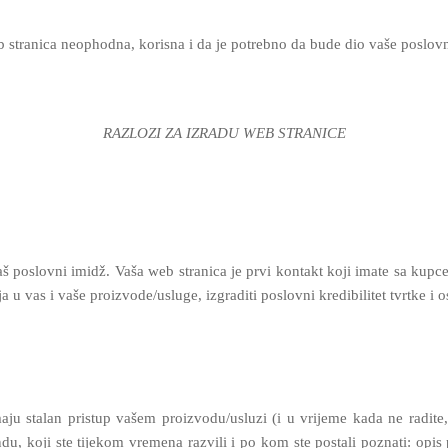
 stranica neophodna, korisna i da je potrebno da bude dio vaše poslovne
RAZLOZI ZA IZRADU WEB STRANICE
vaš poslovni imidž. Vaša web stranica je prvi kontakt koji imate sa kupc
a u vas i vaše proizvode/usluge, izgraditi poslovni kredibilitet tvrtke i 
aju stalan pristup vašem proizvodu/usluzi (i u vrijeme kada ne radite,
, koji ste tijekom vremena razvili i po kom ste postali poznati: opis p