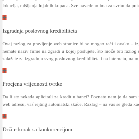
lokacija, mišljenja lojalnih kupaca. Sve navedeno ima za svrhu da pote
Izgradnja poslovnog kredibiliteta
Ovaj razlog za pravljenje web stranice bi se mogao reći i ovako – iz
nemate naziv firme na zgradi u kojoj poslujete, što može biti razlog
zalažete za izgradnju svog poslovnog kredibiliteta i na internetu, na mj
Procjena vrijednosti tvrtke
Da li ste nekada aplicirali za kredit u banci? Poznato nam je da sa
web adresu, vaš rejting automatski skače. Razlog – na vas se gleda kao 
Držite korak sa konkurencijom