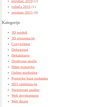
prosinac 2019
(2)
veljača 2016
(1)
prosinac 2015
(4)
Kategorije
3D modeli
3D prezentacije
Copywriting
Debugging
Dehakiranje
Društvene mreže
Hitne popravke
Online marketing
Popravke baze podataka
SEO optimizacija
Sigurnosne analize
Web development
Web dizajn