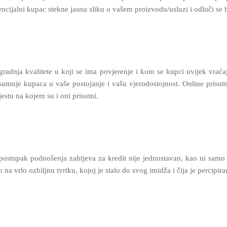
ncijalni kupac stekne jasnu sliku o vašem proizvodu/usluzi i odluči se 
gradnja kvalitete u koji se ima povjerenje i kom se kupci uvijek vraća
 sumnje kupaca u vaše postojanje i vašu vjerodostojnost. Online prisutn
estu na kojem su i oni prisutni.
m postupak podnošenja zahtjeva za kredit nije jednostavan, kao ni sam
na vrlo ozbiljnu tvrtku, kojoj je stalo do svog imidža i čija je percipira