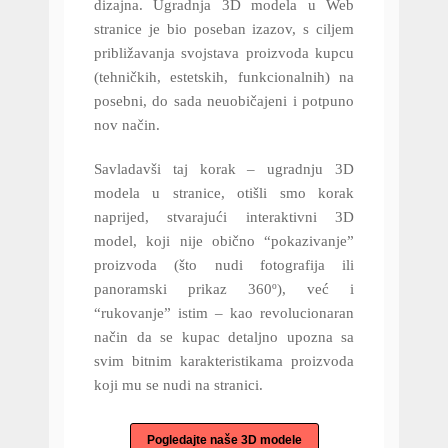
dizajna. Ugradnja 3D modela u Web
stranice je bio poseban izazov, s ciljem
približavanja svojstava proizvoda kupcu
(tehničkih, estetskih, funkcionalnih) na
posebni, do sada neuobičajeni i potpuno
nov način.
Savladavši taj korak – ugradnju 3D
modela u stranice, otišli smo korak
naprijed, stvarajući interaktivni 3D
model, koji nije obično “pokazivanje”
proizvoda (što nudi fotografija ili
panoramski prikaz 360º), već i
“rukovanje” istim – kao revolucionaran
način da se kupac detaljno upozna sa
svim bitnim karakteristikama proizvoda
koji mu se nudi na stranici.
Pogledajte naše 3D modele