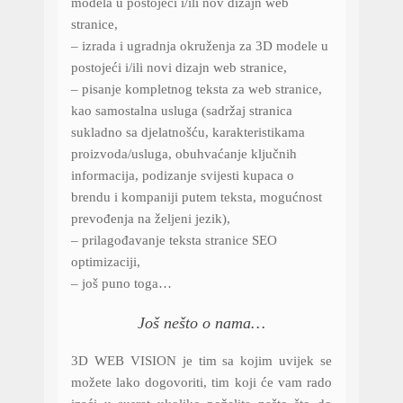
modela u postojeći i/ili nov dizajn web
stranice,
– izrada i ugradnja okruženja za 3D modele u
postojeći i/ili novi dizajn web stranice,
– pisanje kompletnog teksta za web stranice,
kao samostalna usluga (sadržaj stranica
sukladno sa djelatnošću, karakteristikama
proizvoda/usluga, obuhvaćanje ključnih
informacija, podizanje svijesti kupaca o
brendu i kompaniji putem teksta, mogućnost
prevođenja na željeni jezik),
– prilagođavanje teksta stranice SEO
optimizaciji,
– još puno toga…
Još nešto o nama…
3D WEB VISION je tim sa kojim uvijek se
možete lako dogovoriti, tim koji će vam rado