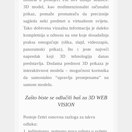
3D model, kao trodimenzionalni računalni
prikaz, pomaže promatraču da preciznije
sagleda neki predmet u virtualnom svijetu.
Tako dobivena vizualna informacija je daleko
kompletnija u odnosu na one koje dosadašnja
praksa omogućuje (slika, slajd, videozapis,
panoramski prikaz), što i jeste najveći
napredak koji 3D tehnologija danas
predstavlja. Dodatna prednost 3D prikaza je
interaktivnost modela – mogućnost korisnika
da samostalno “upravlja promjenama” na
samom modelu.
Zašto biste se odlučili baš za 3D WEB
VISION
Postoje četiri osnovna razloga za takvu
odluku:
1. jedinstvena, potpuno nova usluga u svijetu