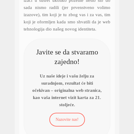
izaći u susret ukoliko poželite nešto što do
sada nismo radili (jer prvenstveno volimo
izazove), tim koji je tu zbog vas i za vas, tim
koji je oformljen kada smo shvatili da je web
tehnologija dio našeg novog identiteta.
Javite se da stvaramo
zajedno!
Uz naše ideje i vašu želju za
suradnjom, rezultat će biti
očekivan – originalna web stranica,
kao vaša internet vizit karta za 21.
stoljeće.
Nazovite nas!