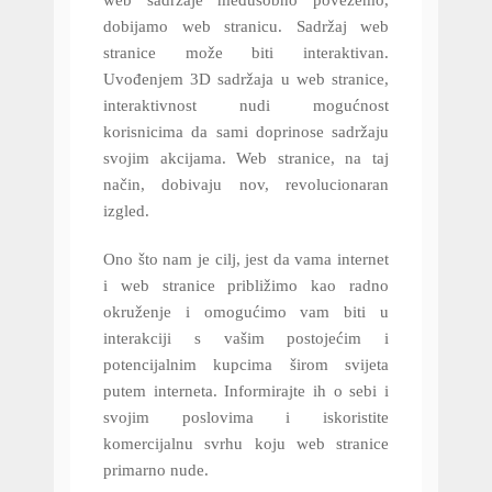
web sadržaje međusobno povežemo,
dobijamo web stranicu. Sadržaj web
stranice može biti interaktivan.
Uvođenjem 3D sadržaja u web stranice,
interaktivnost nudi mogućnost
korisnicima da sami doprinose sadržaju
svojim akcijama. Web stranice, na taj
način, dobivaju nov, revolucionaran
izgled.
Ono što nam je cilj, jest da vama internet
i web stranice približimo kao radno
okruženje i omogućimo vam biti u
interakciji s vašim postojećim i
potencijalnim kupcima širom svijeta
putem interneta. Informirajte ih o sebi i
svojim poslovima i iskoristite
komercijalnu svrhu koju web stranice
primarno nude.