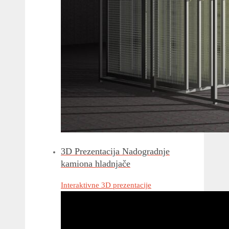
3D Prezentacija Nadogradnje
kamiona hladnjače
Interaktivne 3D prezentacije